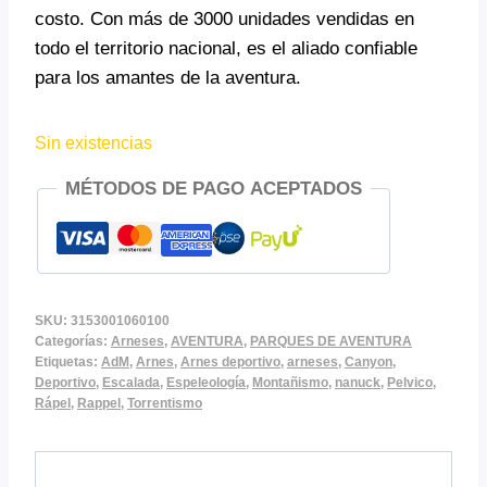
costo. Con más de 3000 unidades vendidas en
todo el territorio nacional, es el aliado confiable
para los amantes de la aventura.
Sin existencias
MÉTODOS DE PAGO ACEPTADOS
SKU:
3153001060100
Categorías:
Arneses
,
AVENTURA
,
PARQUES DE AVENTURA
Etiquetas:
AdM
,
Arnes
,
Arnes deportivo
,
arneses
,
Canyon
,
Deportivo
,
Escalada
,
Espeleología
,
Montañismo
,
nanuck
,
Pelvico
,
Rápel
,
Rappel
,
Torrentismo