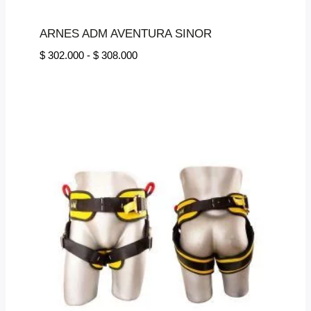
ARNES ADM AVENTURA SINOR
Rango
$
302.000
-
$
308.000
de
precios:
desde
$ 302.000
hasta
$ 308.000