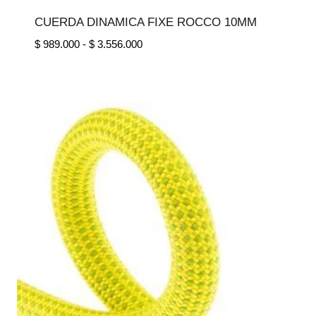
CUERDA DINAMICA FIXE ROCCO 10MM
Rango
$
989.000
-
$
3.556.000
de
precios:
desde
$ 989.000
hasta
$ 3.556.000