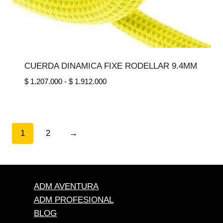
CUERDA DINAMICA FIXE RODELLAR 9.4MM
Rango
$
1.207.000
-
$
1.912.000
de
precios:
desde
$ 1.207.000
1
2
→
hasta
$ 1.912.000
ADM AVENTURA
ADM PROFESIONAL
BLOG