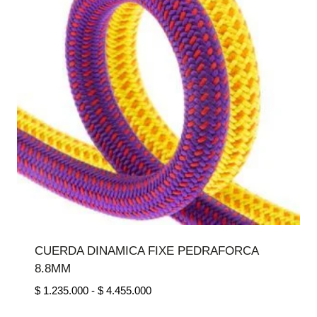
CUERDA DINAMICA FIXE PEDRAFORCA
8.8MM
Rango
$
1.235.000
-
$
4.455.000
de