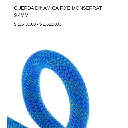
CUERDA DINAMICA FIXE MONSERRAT
9.4MM
Rango
$
1.048.000
-
$
1.615.000
de
precios:
desde
$ 1.048.000
hasta
$ 1.615.000