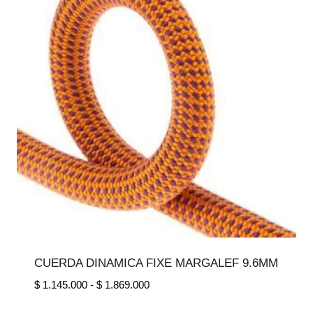
CUERDA DINAMICA FIXE MARGALEF 9.6MM
Rango
$
1.145.000
-
$
1.869.000
de