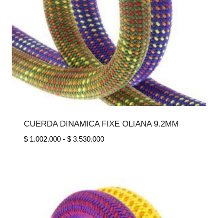
CUERDA DINAMICA FIXE OLIANA 9.2MM
Rango
$
1.002.000
-
$
3.530.000
de
precios:
desde
$ 1.002.000
hasta
$ 3.530.000