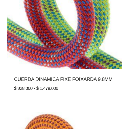
CUERDA DINAMICA FIXE FOIXARDA 9.8MM
Rango
$
928.000
-
$
1.478.000
de
precios:
desde
$ 928.000
hasta
$ 1.478.000