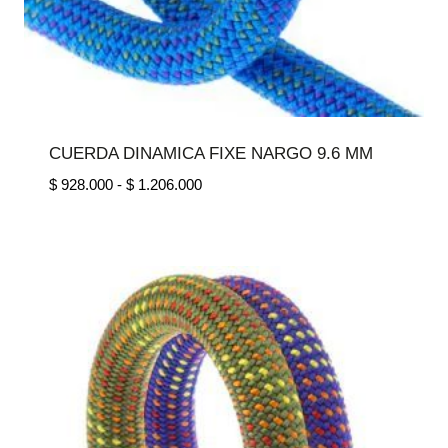
CUERDA DINAMICA FIXE NARGO 9.6 MM
Rango
$
928.000
-
$
1.206.000
de
precios:
desde
$ 928.000
hasta
$ 1.206.000