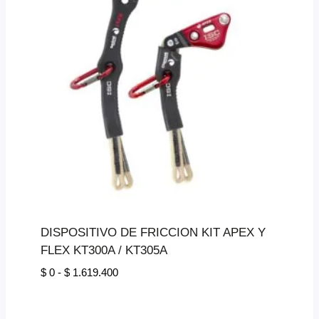
DISPOSITIVO DE FRICCION KIT APEX Y
FLEX KT300A / KT305A
Rango
$
0
-
$
1.619.400
de
precios: