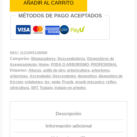
AÑADIR AL CARRITO
ISC
MH285
MÉTODOS DE PAGO ACEPTADOS
REFLEX
cantidad
SKU:
1121055140000
Categorías:
Bloqueadores
,
Descendedores
,
Dispositivos de
Aseguramiento
,
Home
,
PODA O ARBORISMO
,
PROFESIONAL
Etiquetas:
Alturas
,
anillo de giro
,
arboricultura
,
arborismo
,
arboristas
,
Ascendedor
,
Descendedor
,
dispositivo
,
dispositivo de
friccion
,
eslabones
,
Isc
,
poda
,
Prusik
,
prusik mecanico
,
reflex
,
silvicultura
,
SRT
,
Trabajo
,
trabajo en arboles
Descripción
Información adicional