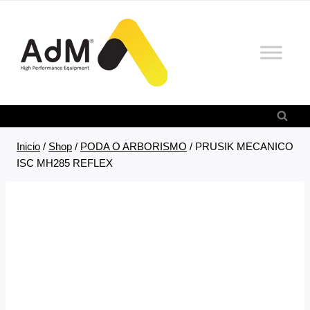
Saltar
al
contenido
Inicio
/
Shop
/
PODA O ARBORISMO
/
PRUSIK MECANICO
ISC MH285 REFLEX