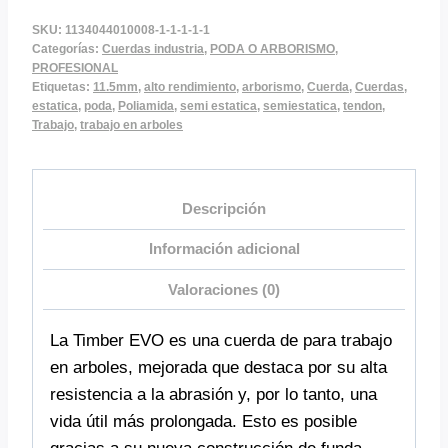
SKU:
1134044010008-1-1-1-1-1
Categorías:
Cuerdas industria
,
PODA O ARBORISMO
,
PROFESIONAL
Etiquetas:
11.5mm
,
alto rendimiento
,
arborismo
,
Cuerda
,
Cuerdas
,
estatica
,
poda
,
Poliamida
,
semi estatica
,
semiestatica
,
tendon
,
Trabajo
,
trabajo en arboles
Descripción
Información adicional
Valoraciones (0)
La Timber EVO es una cuerda de para trabajo
en arboles, mejorada que destaca por su alta
resistencia a la abrasión y, por lo tanto, una
vida útil más prolongada. Esto es posible