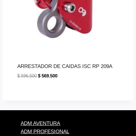
ARRESTADOR DE CAIDAS ISC RP 209A
El
El
$
596.500
$
569.500
precio
precio
original
actual
era:
es:
$ 596.500.
$ 569.500.
ADM AVENTURA
ADM PROFESIONAL