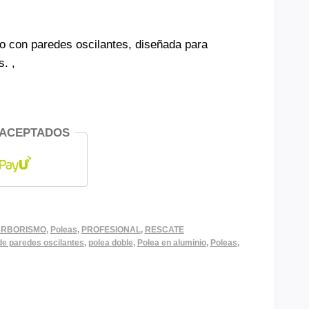
o con paredes oscilantes, diseñada para
. ,
 ACEPTADOS
ARBORISMO
,
Poleas
,
PROFESIONAL
,
RESCATE
de paredes oscilantes
,
polea doble
,
Polea en aluminio
,
Poleas
,