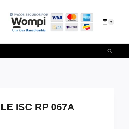
0
E ISC RP 067A