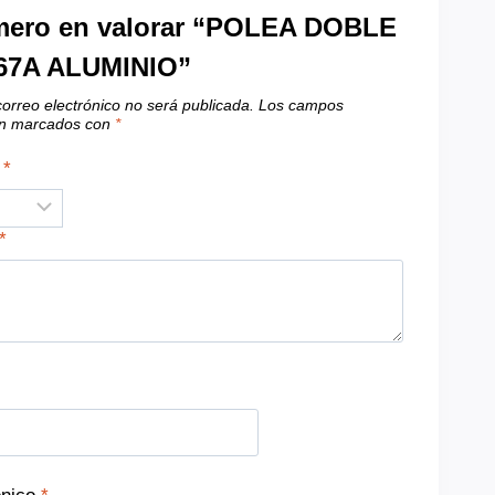
imero en valorar “POLEA DOBLE
067A ALUMINIO”
correo electrónico no será publicada.
Los campos
tán marcados con
*
n
*
*