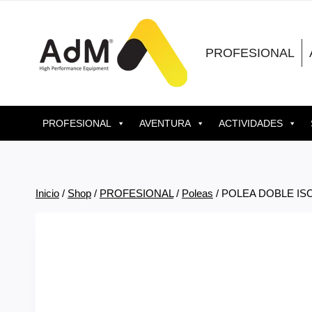
Saltar
al
contenido
PROFESIONAL
PROFESIONAL
AVENTURA
ACTIVIDADES
Inicio
/
Shop
/
PROFESIONAL
/
Poleas
/
POLEA DOBLE ISC