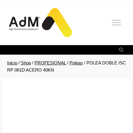
Saltar
al
contenido
Inicio
/
Shop
/
PROFESIONAL
/
Poleas
/
POLEA DOBLE ISC
RP 061D ACERO 40KN