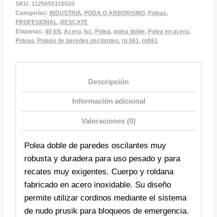
cantidad
SKU:
1125055110020
Categorías:
INDUSTRIA
,
PODA O ARBORISMO
,
Poleas
,
PROFESIONAL
,
RESCATE
Etiquetas:
40 kN
,
Acero
,
Isc
,
Polea
,
polea doble
,
Polea en acero
,
Poleas
,
Poleas de paredes oscilantes
,
rp 061
,
rp061
Descripción
Información adicional
Valoraciones (0)
Polea doble de paredes oscilantes muy
robusta y duradera para uso pesado y para
recates muy exigentes. Cuerpo y roldana
fabricado en acero inoxidable. Su diseño
permite utilizar cordinos mediante el sistema
de nudo prusik para bloqueos de emergencia.