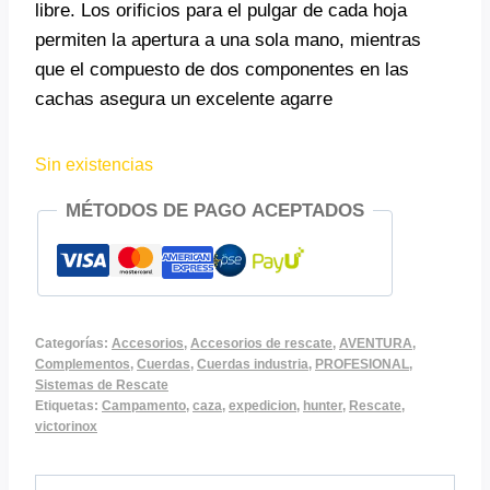
libre. Los orificios para el pulgar de cada hoja
permiten la apertura a una sola mano, mientras
que el compuesto de dos componentes en las
cachas asegura un excelente agarre
Sin existencias
MÉTODOS DE PAGO ACEPTADOS
Categorías:
Accesorios
,
Accesorios de rescate
,
AVENTURA
,
Complementos
,
Cuerdas
,
Cuerdas industria
,
PROFESIONAL
,
Sistemas de Rescate
Etiquetas:
Campamento
,
caza
,
expedicion
,
hunter
,
Rescate
,
victorinox