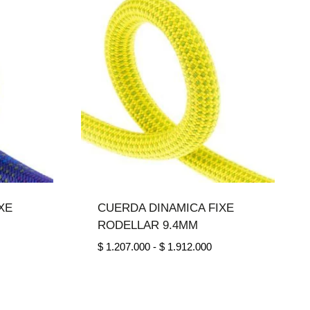
sta
hasta
1.615.000
$ 1.206.000
XE
CUERDA DINAMICA FIXE
RODELLAR 9.4MM
go
Rango
$
1.207.000
-
$
1.912.000
de
ios:
precios:
de
desde