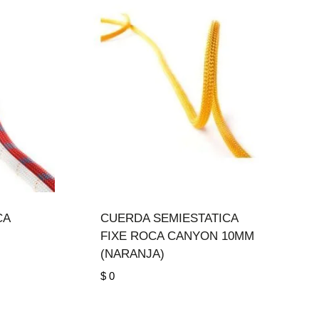
89.000
$ 1.207.000
ta
hasta
.556.000
$ 1.912.000
CA
CUERDA SEMIESTATICA
FIXE ROCA CANYON 10MM
(NARANJA)
go
$
0
ios: