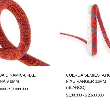
$ 1.235.000
$ 9
hasta
has
$ 4.455.000
$ 3
A DINAMICA FIXE
CUERDA SEMIESTATI
NA 9.6MM
FIXE RANGER 11MM
(BLANCO)
Rango
.000
-
$
3.088.000
de
Ran
$
130.000
-
$
2.600.000
precios:
de
desde
prec