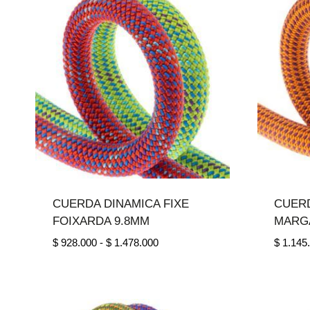
CUERDA DINAMICA FIXE
CUERD
FOIXARDA 9.8MM
MARG
Rango
$
928.000
-
$
1.478.000
$
1.145
de
precios:
desde
$ 928.000