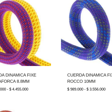
hasta
ha
$ 1.869.000
$ 
A DINAMICA FIXE
CUERDA DINAMICA FI
AFORCA 8.8MM
ROCCO 10MM
Rango
Ran
.000
-
$
4.455.000
$
989.000
-
$
3.556.000
de
de
precios:
prec
desde
des