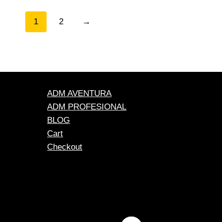
$ 1.070.000
hasta
1
2
→
$ 1.446.000
ADM AVENTURA
ADM PROFESIONAL
BLOG
Cart
Checkout