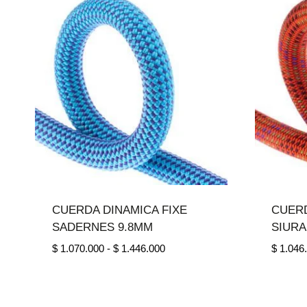
$ 1.002.000
hasta
$ 3.530.000
CUERDA DINAMICA FIXE
CUERD
SADERNES 9.8MM
SIURA
Rango
$
1.070.000
-
$
1.446.000
$
1.046
de
precios:
desde