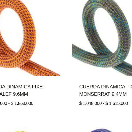
A DINAMICA FIXE
CUERDA DINAMICA FI
ALEF 9.6MM
MONSERRAT 9.4MM
Rango
R
.000
-
$
1.869.000
$
1.048.000
-
$
1.615.000
de
d
precios:
pr
desde
d
$ 1.145.000
$ 