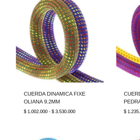
hasta
$ 1.478.000
CUERDA DINAMICA FIXE
CUERD
OLIANA 9.2MM
PEDR
Rango
$
1.002.000
-
$
3.530.000
$
1.235
de
precios:
desde