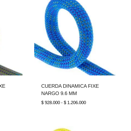
XE
CUERDA DINAMICA FIXE
NARGO 9.6 MM
ango
Rango
$
928.000
-
$
1.206.000
e
de
ecios:
precios:
esde
desde
1.048.000
$ 928.000