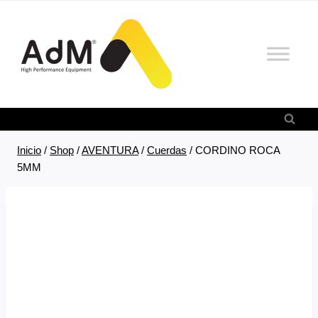
Saltar
al
contenido
Inicio
/
Shop
/
AVENTURA
/
Cuerdas
/
CORDINO ROCA
5MM