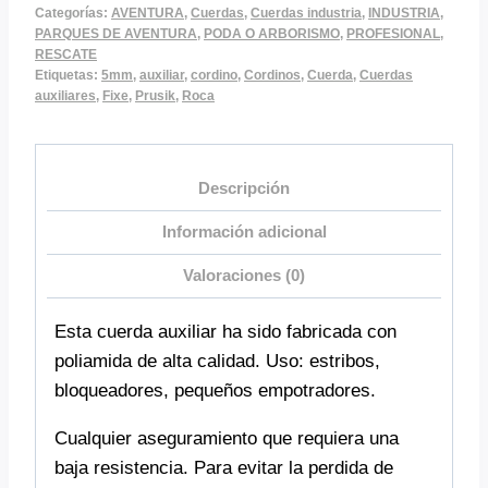
Categorías:
AVENTURA
,
Cuerdas
,
Cuerdas industria
,
INDUSTRIA
,
PARQUES DE AVENTURA
,
PODA O ARBORISMO
,
PROFESIONAL
,
RESCATE
Etiquetas:
5mm
,
auxiliar
,
cordino
,
Cordinos
,
Cuerda
,
Cuerdas
auxiliares
,
Fixe
,
Prusik
,
Roca
Descripción
Información adicional
Valoraciones (0)
Esta cuerda auxiliar ha sido fabricada con
poliamida de alta calidad. Uso: estribos,
bloqueadores, pequeños empotradores.
Cualquier aseguramiento que requiera una
baja resistencia. Para evitar la perdida de