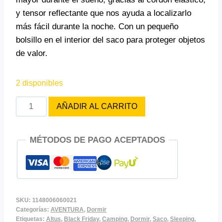
y tensor reflectante que nos ayuda a localizarlo
más fácil durante la noche. Con un pequeño
bolsillo en el interior del saco para proteger objetos
de valor.
2 disponibles
SLEEPING
AÑADIR AL CARRITO
ALTUS
LIGHT
MÉTODOS DE PAGO ACEPTADOS
800S
THERMOLITE
(ROJO)
cantidad
SKU:
1148006060021
Categorías:
AVENTURA
,
Dormir
Etiquetas:
Altus
,
Black Friday
,
Camping
,
Dormir
,
Saco
,
Sleeping
,