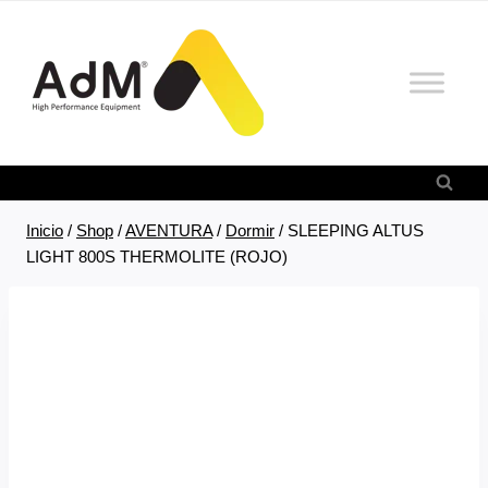
Saltar
al
contenido
Inicio
/
Shop
/
AVENTURA
/
Dormir
/
SLEEPING ALTUS
LIGHT 800S THERMOLITE (ROJO)