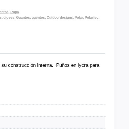
entos
,
Ropa
s
,
gloves
,
Guantes
,
guentes
,
Outdoordesigns
,
Polar
,
Polartec
,
 su construcción interna. Puños en lycra para