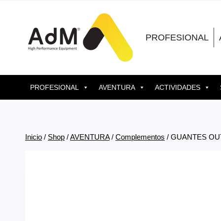
Saltar
al
contenido
PROFESIONAL
PROFESIONAL
AVENTURA
ACTIVIDADES
Inicio
/
Shop
/
AVENTURA
/
Complementos
/
GUANTES OU