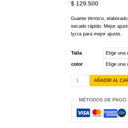
$
129.500
Guante térmico, elaborado
secado rápido. Mejor ajust
lycra para mejor ajuste.
Talla
color
GUANTES
AÑADIR AL CA
OUTDOOR
DESIGNS
MÉTODOS DE PAGO
FUJI
GLOVES
cantidad