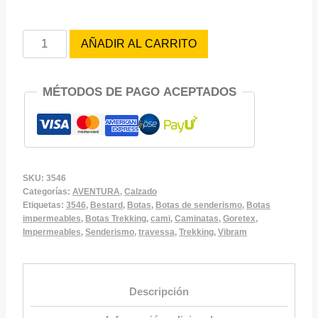
BOTAS
AÑADIR AL CARRITO
BESTARD
TRAVESSA
MÉTODOS DE PAGO ACEPTADOS
3546
cantidad
SKU:
3546
Categorías:
AVENTURA
,
Calzado
Etiquetas:
3546
,
Bestard
,
Botas
,
Botas de senderismo
,
Botas
impermeables
,
Botas Trekking
,
cami
,
Caminatas
,
Goretex
,
Impermeables
,
Senderismo
,
travessa
,
Trekking
,
Vibram
Descripción