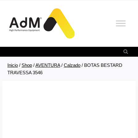
Saltar
al
contenido
Inicio
/
Shop
/
AVENTURA
/
Calzado
/
BOTAS BESTARD
TRAVESSA 3546