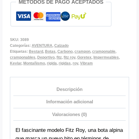
MÉTODOS DE PAGO ACEPTADOS
ROY
3989
cantidad
SKU:
3089
Categorías:
AVENTURA
,
Calzado
Etiquetas:
Bestard
,
Botas
,
Carbono
,
crampon
,
cramponable
,
cramponables
,
Deportivo
,
fitz
,
fitz roy
,
Goretex
,
Impermeables
,
Kevlar
,
Montañismo
,
rigida
,
rigidas
,
roy
,
Vibram
Descripción
Información adicional
Valoraciones (0)
El fascinante modelo Fitz Roy, una bota alpina
que marca un nuevo hito en términos de