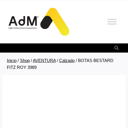
Saltar
al
contenido
Inicio
/
Shop
/
AVENTURA
/
Calzado
/
BOTAS BESTARD
FITZ ROY 3989