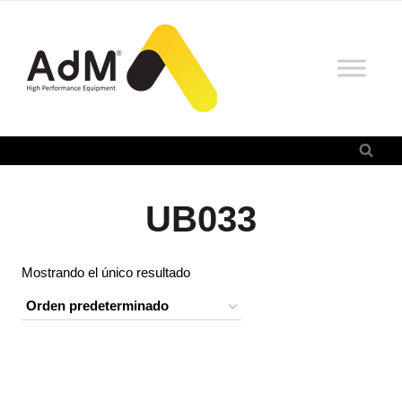
Saltar
al
contenido
UB033
Mostrando el único resultado