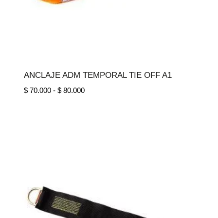
ANCLAJE ADM TEMPORAL TIE OFF A1
Rango
$
70.000
-
$
80.000
de
precios:
desde
$ 70.000
hasta
$ 80.000