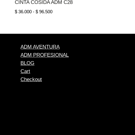
CINTA COSIDA ADM C28
Rango
$
36.000
-
$
96.500
de
precios:
desde
$ 36.000
hasta
ADM AVENTURA
$ 96.500
ADM PROFESIONAL
BLOG
Cart
Checkout