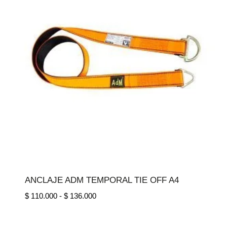
ANCLAJE ADM TEMPORAL TIE OFF A4
Rango
$
110.000
-
$
136.000
de
precios: