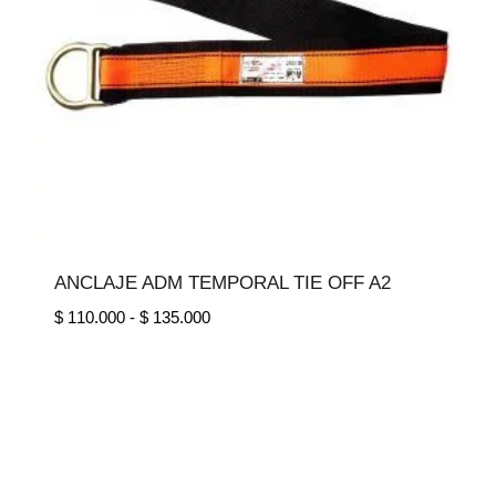
ANCLAJE ADM TEMPORAL TIE OFF A2
Rango
$
110.000
-
$
135.000
de
precios:
desde
$ 110.000
hasta
$ 135.000