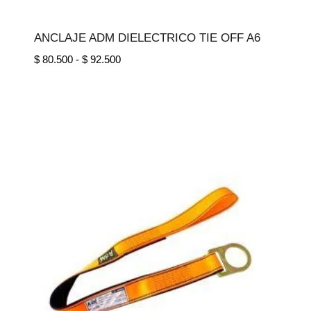
ANCLAJE ADM DIELECTRICO TIE OFF A6
Rango
$
80.500
-
$
92.500
de
precios:
desde
$ 80.500
hasta
$ 92.500