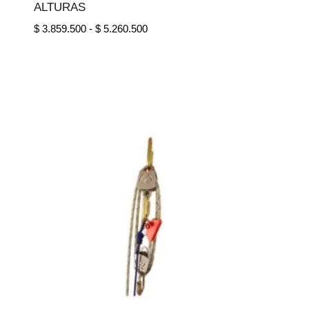
ALTURAS
Rango
$
3.859.500
-
$
5.260.500
de
precios:
desde
$ 3.859.500
hasta
$ 5.260.500