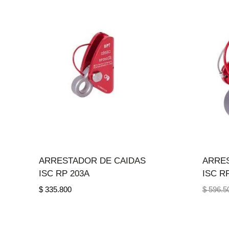
ARRESTADOR DE CAIDAS
ARRE
ISC RP 203A
ISC R
$
335.800
$
596.5