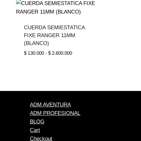
CUERDA SEMIESTATICA
FIXE RANGER 11MM
(BLANCO)
Rango
$
130.000
-
$
2.600.000
de
precios:
desde
$ 130.000
hasta
$ 2.600.000
ADM AVENTURA
ADM PROFESIONAL
BLOG
Cart
Checkout