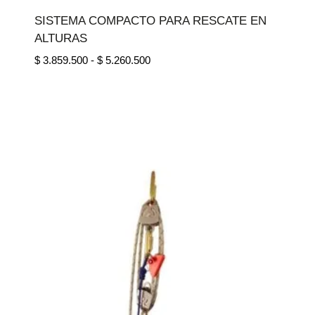
SISTEMA COMPACTO PARA RESCATE EN
ALTURAS
Rango
$
3.859.500
-
$
5.260.500
de
precios:
desde
$ 3.859.500
hasta
$ 5.260.500