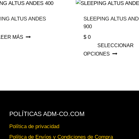
ING ALTUS ANDES
SLEEPING ALTUS AN
900
$
0
LEER MÁS
SELECCIONAR
Est
OPCIONES
pro
tie
múl
var
La
opc
se
POLÍTICAS ADM-CO.COM
pu
Política de privacidad
ele
Política de Envíos y Condiciones de Compra
en