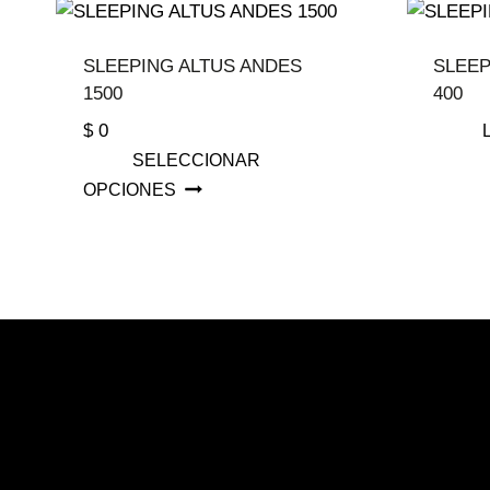
SLEEPING ALTUS ANDES
SLEEP
1500
400
$
0
SELECCIONAR
Este
OPCIONES
producto
tiene
múltiples
variantes.
Las
opciones
se
pueden
elegir
en