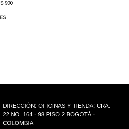
DES
e
ducto
ne
tiples
iantes.
s
iones
DIRECCIÓN: OFICINAS Y TIENDA: CRA.
eden
22 NO. 164 - 98 PISO 2 BOGOTÁ -
gir
COLOMBIA