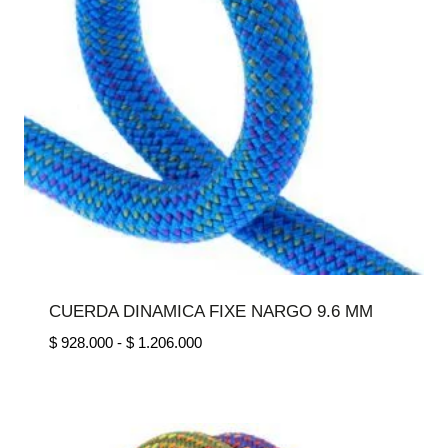
CUERDA DINAMICA FIXE NARGO 9.6 MM
Rango
$
928.000
-
$
1.206.000
de
precios:
desde
$ 928.000