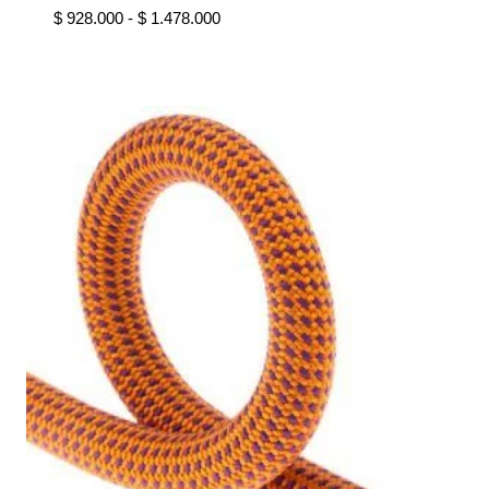
Rango
$
928.000
-
$
1.478.000
de
precios:
desde
$ 928.000
hasta
$ 1.478.000