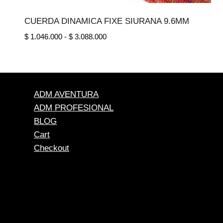
CUERDA DINAMICA FIXE SIURANA 9.6MM
Rango
$
1.046.000
-
$
3.088.000
de
precios:
desde
$ 1.046.000
hasta
ADM AVENTURA
$ 3.088.000
ADM PROFESIONAL
BLOG
Cart
Checkout