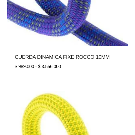
CUERDA DINAMICA FIXE ROCCO 10MM
Rango
$
989.000
-
$
3.556.000
de
precios:
desde
$ 989.000
hasta
$ 3.556.000