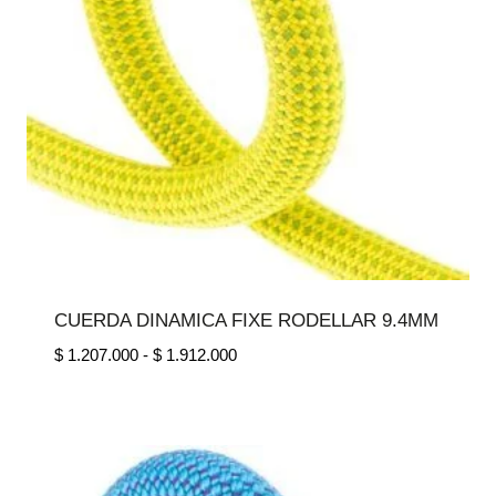
CUERDA DINAMICA FIXE RODELLAR 9.4MM
Rango
$
1.207.000
-
$
1.912.000
de
precios:
desde
$ 1.207.000
hasta