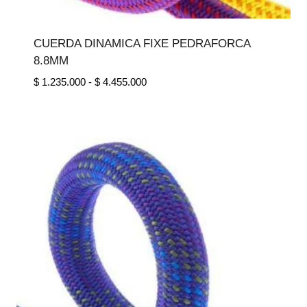
CUERDA DINAMICA FIXE PEDRAFORCA
8.8MM
Rango
$
1.235.000
-
$
4.455.000
de
precios:
desde
$ 1.235.000
hasta
$ 4.455.000