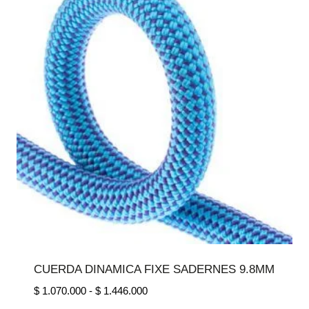
$ 1.912.000
CUERDA DINAMICA FIXE SADERNES 9.8MM
Rango
$
1.070.000
-
$
1.446.000
de