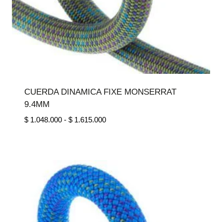
CUERDA DINAMICA FIXE MONSERRAT
9.4MM
Rango
$
1.048.000
-
$
1.615.000
de
precios:
desde
$ 1.048.000
hasta
$ 1.615.000