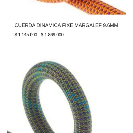
CUERDA DINAMICA FIXE MARGALEF 9.6MM
Rango
$
1.145.000
-
$
1.869.000
de
precios:
desde
$ 1.145.000
hasta
$ 1.869.000