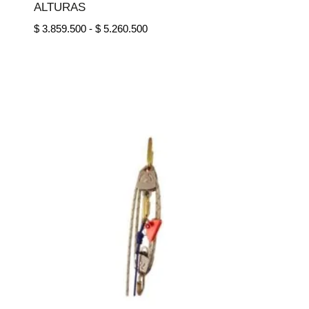
ALTURAS
Rango
$
3.859.500
-
$
5.260.500
de
precios:
desde
$ 3.859.500
hasta
$ 5.260.500