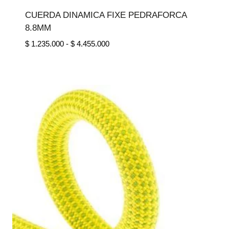
CUERDA DINAMICA FIXE PEDRAFORCA
8.8MM
Rango
$
1.235.000
-
$
4.455.000
de
precios:
desde
$ 1.235.000
hasta
$ 4.455.000