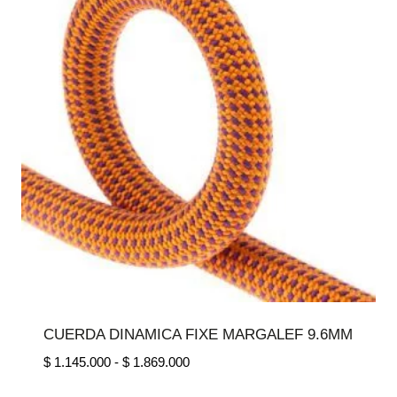
CUERDA DINAMICA FIXE MARGALEF 9.6MM
Rango
$
1.145.000
-
$
1.869.000
de