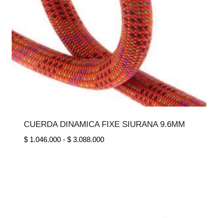
CUERDA DINAMICA FIXE SIURANA 9.6MM
Rango
$
1.046.000
-
$
3.088.000
de
precios:
desde
$ 1.046.000
hasta
$ 3.088.000