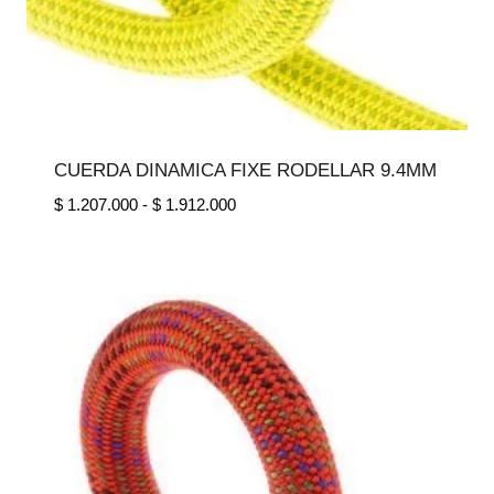
CUERDA DINAMICA FIXE RODELLAR 9.4MM
Rango
$
1.207.000
-
$
1.912.000
de
precios:
desde
$ 1.207.000
hasta
$ 1.912.000