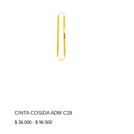
CINTA COSIDA ADM C28
Rango
$
36.000
-
$
96.500
de