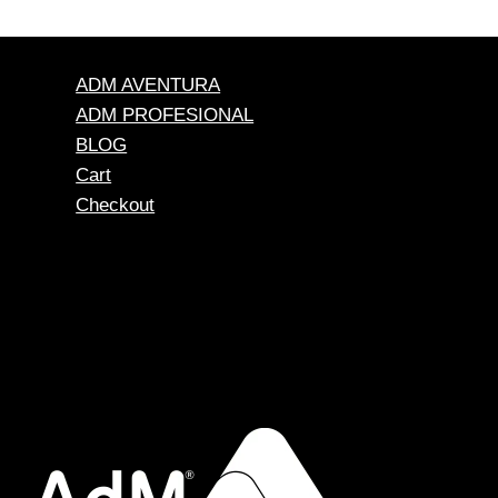
precios:
desde
$ 36.000
hasta
ADM AVENTURA
$ 96.500
ADM PROFESIONAL
BLOG
Cart
Checkout