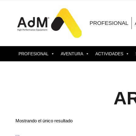
Saltar
al
contenido
PROFESIONAL
PROFESIONAL
AVENTURA
ACTIVIDADES
A
Mostrando el único resultado