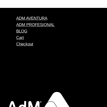
precios:
desde
$ 110.000
hasta
ADM AVENTURA
$ 135.000
ADM PROFESIONAL
BLOG
Cart
Checkout