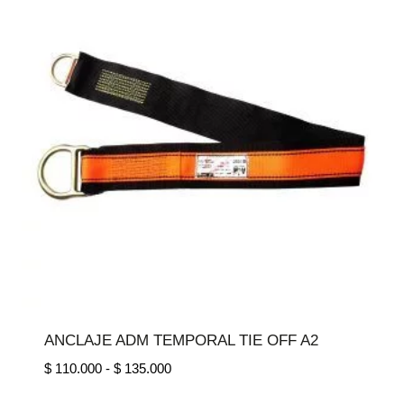
ANCLAJE ADM TEMPORAL TIE OFF A2
Rango
$
110.000
-
$
135.000
de